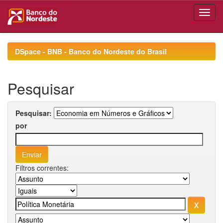
Skip
navigation
DSpace - BNB - Banco do Nordeste do Brasil
Pesquisar
Pesquisar:
por
Filtros correntes: