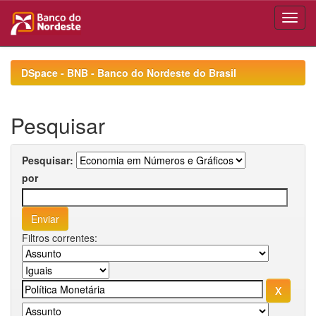
Skip
navigation
DSpace - BNB - Banco do Nordeste do Brasil
Pesquisar
Pesquisar:
por
Filtros correntes: