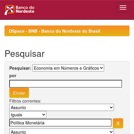
Skip
navigation
DSpace - BNB - Banco do Nordeste do Brasil
Pesquisar
Pesquisar:
por
Filtros correntes: