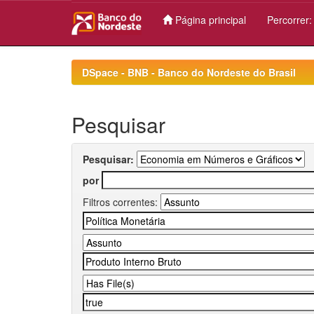
Página principal
Percorrer
Skip
navigation
DSpace - BNB - Banco do Nordeste do Brasil
Pesquisar
Pesquisar:
por
Filtros correntes: