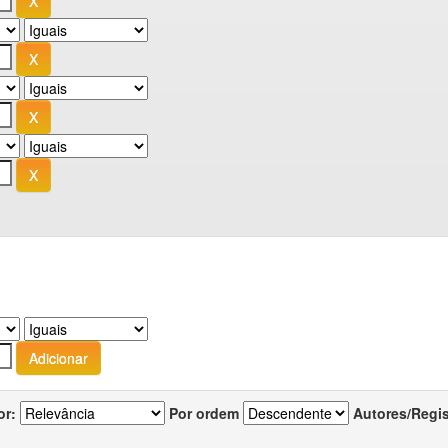
or:
Por ordem
Autores/Regi