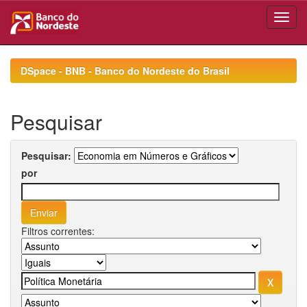
Skip
navigation
DSpace - BNB - Banco do Nordeste do Brasil
Pesquisar
Pesquisar:
por
Filtros correntes: