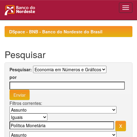
Skip
navigation
DSpace - BNB - Banco do Nordeste do Brasil
Pesquisar
Pesquisar:
por
Filtros correntes: