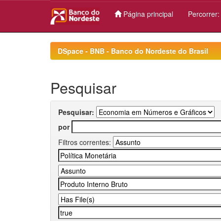
Página principal
Percorrer
Skip
navigation
DSpace - BNB - Banco do Nordeste do Brasil
Pesquisar
Pesquisar:
por
Filtros correntes: