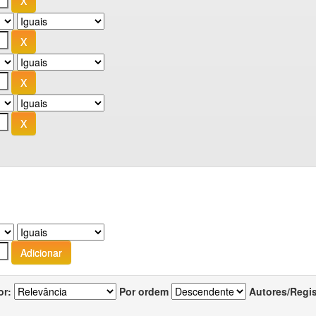
or:
Por ordem
Autores/Regi