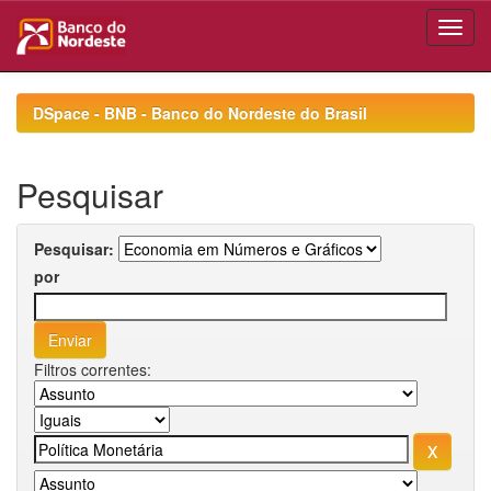
Skip
navigation
DSpace - BNB - Banco do Nordeste do Brasil
Pesquisar
Pesquisar:
por
Filtros correntes: