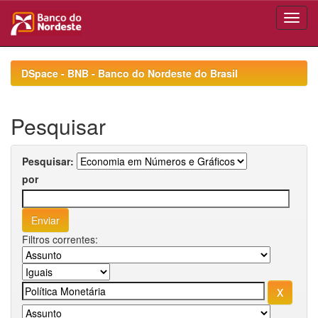
Skip
navigation
DSpace - BNB - Banco do Nordeste do Brasil
Pesquisar
Pesquisar:
por
Filtros correntes: