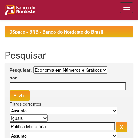
Skip
navigation
DSpace - BNB - Banco do Nordeste do Brasil
Pesquisar
Pesquisar:
por
Filtros correntes: