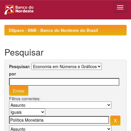
Skip
navigation
DSpace - BNB - Banco do Nordeste do Brasil
Pesquisar
Pesquisar:
por
Filtros correntes: