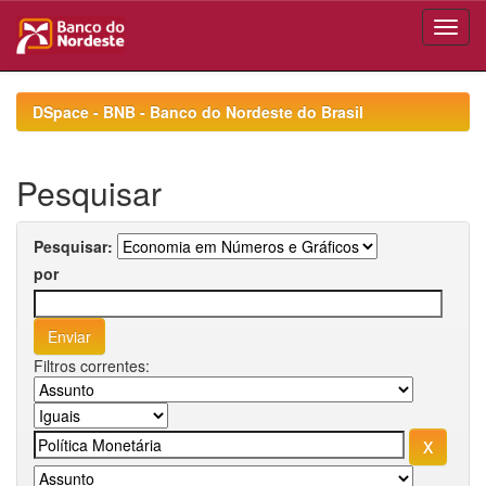
Skip
navigation
DSpace - BNB - Banco do Nordeste do Brasil
Pesquisar
Pesquisar:
por
Filtros correntes: