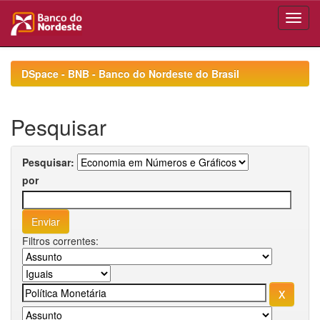
Skip
navigation
DSpace - BNB - Banco do Nordeste do Brasil
Pesquisar
Pesquisar:
por
Filtros correntes: