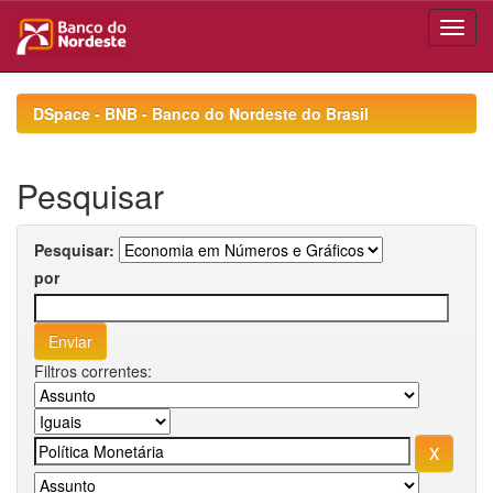
Skip
navigation
DSpace - BNB - Banco do Nordeste do Brasil
Pesquisar
Pesquisar:
por
Filtros correntes: