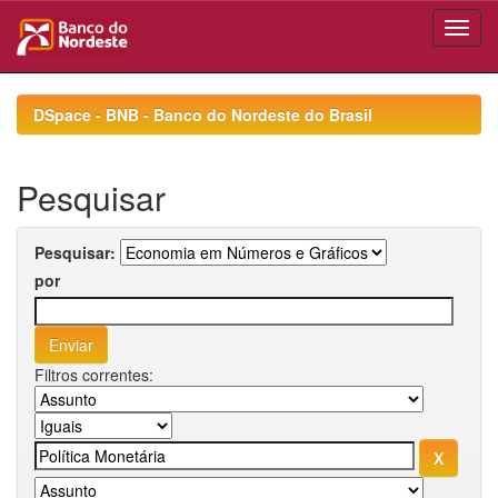
Skip
navigation
DSpace - BNB - Banco do Nordeste do Brasil
Pesquisar
Pesquisar:
por
Filtros correntes: