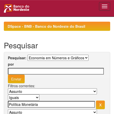
Skip
navigation
DSpace - BNB - Banco do Nordeste do Brasil
Pesquisar
Pesquisar:
por
Filtros correntes: