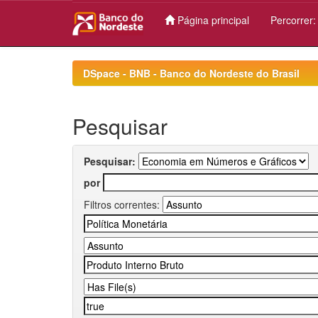
Página principal
Percorrer
Skip
navigation
DSpace - BNB - Banco do Nordeste do Brasil
Pesquisar
Pesquisar:
por
Filtros correntes: