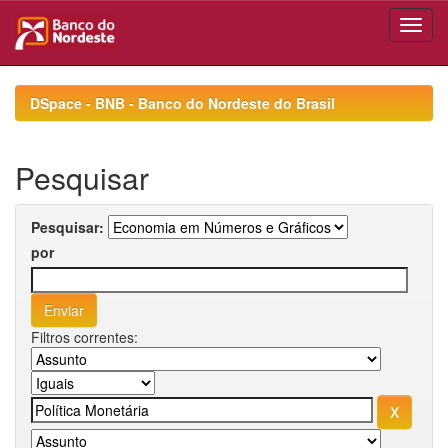
Skip
navigation
DSpace - BNB - Banco do Nordeste do Brasil
Pesquisar
Pesquisar:
por
Filtros correntes: