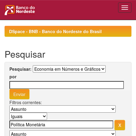
Skip
navigation
DSpace - BNB - Banco do Nordeste do Brasil
Pesquisar
Pesquisar:
por
Filtros correntes: