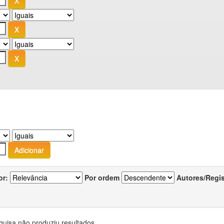
or:
Por ordem
Autores/Regi
quisa não produziu resultados.