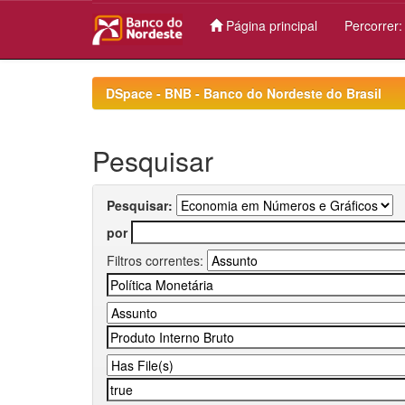
Página principal
Percorrer
Skip
navigation
DSpace - BNB - Banco do Nordeste do Brasil
Pesquisar
Pesquisar:
por
Filtros correntes: