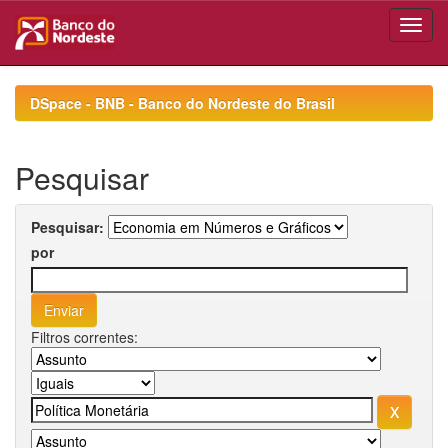
Skip
navigation
DSpace - BNB - Banco do Nordeste do Brasil
Pesquisar
Pesquisar:
por
Filtros correntes: