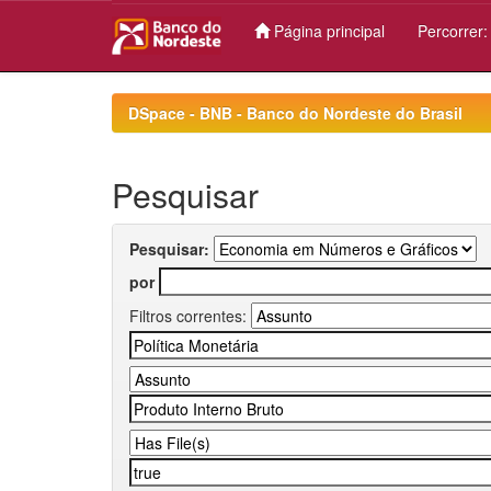
Página principal
Percorrer
Skip
navigation
DSpace - BNB - Banco do Nordeste do Brasil
Pesquisar
Pesquisar:
por
Filtros correntes: