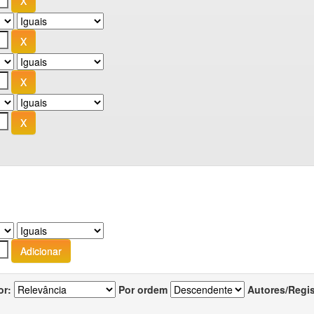
or:
Por ordem
Autores/Regi