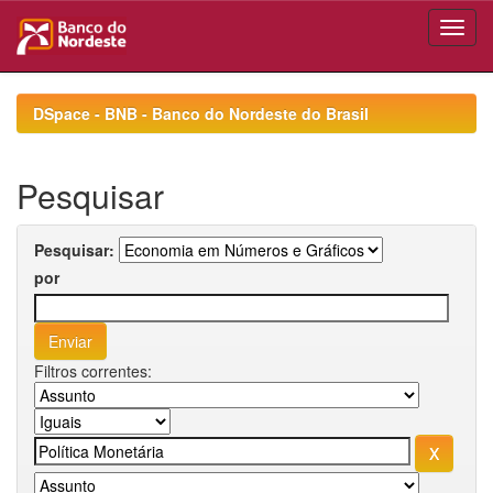
Skip
navigation
DSpace - BNB - Banco do Nordeste do Brasil
Pesquisar
Pesquisar:
por
Filtros correntes: