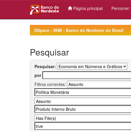
Página principal
Percorrer
Skip
navigation
DSpace - BNB - Banco do Nordeste do Brasil
Pesquisar
Pesquisar:
por
Filtros correntes: