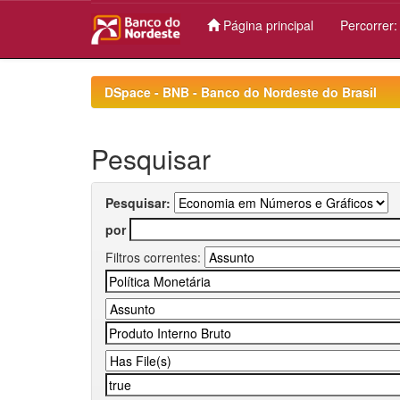
Página principal
Percorrer
Skip
navigation
DSpace - BNB - Banco do Nordeste do Brasil
Pesquisar
Pesquisar:
por
Filtros correntes: