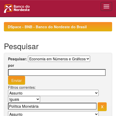
Skip
navigation
DSpace - BNB - Banco do Nordeste do Brasil
Pesquisar
Pesquisar:
por
Filtros correntes: