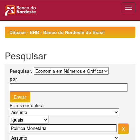
Skip
navigation
DSpace - BNB - Banco do Nordeste do Brasil
Pesquisar
Pesquisar:
por
Filtros correntes: