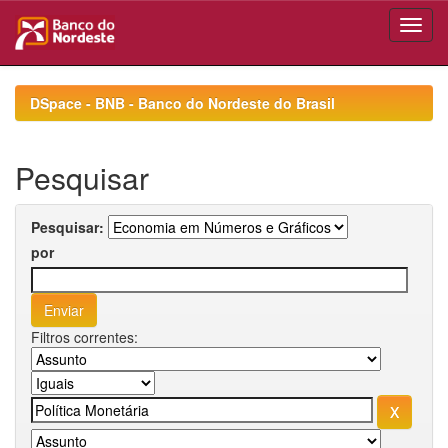
Skip
navigation
DSpace - BNB - Banco do Nordeste do Brasil
Pesquisar
Pesquisar:
por
Filtros correntes: