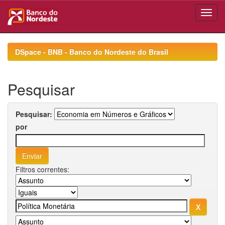
Skip
navigation
DSpace - BNB - Banco do Nordeste do Brasil
Pesquisar
Pesquisar:
por
Filtros correntes: