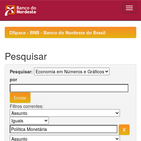
Skip
navigation
DSpace - BNB - Banco do Nordeste do Brasil
Pesquisar
Pesquisar:
por
Filtros correntes: