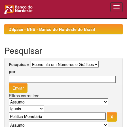
Skip
navigation
DSpace - BNB - Banco do Nordeste do Brasil
Pesquisar
Pesquisar:
por
Filtros correntes: