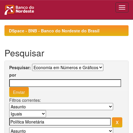
Skip
navigation
DSpace - BNB - Banco do Nordeste do Brasil
Pesquisar
Pesquisar:
por
Filtros correntes: