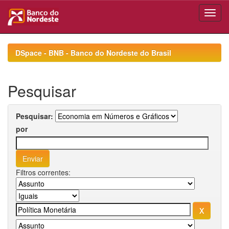
Skip
navigation
DSpace - BNB - Banco do Nordeste do Brasil
Pesquisar
Pesquisar:
por
Filtros correntes: