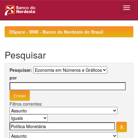
Skip
navigation
DSpace - BNB - Banco do Nordeste do Brasil
Pesquisar
Pesquisar:
por
Filtros correntes: