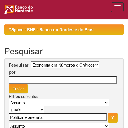
Skip
navigation
DSpace - BNB - Banco do Nordeste do Brasil
Pesquisar
Pesquisar:
por
Filtros correntes: