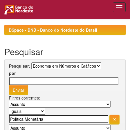
Skip
navigation
DSpace - BNB - Banco do Nordeste do Brasil
Pesquisar
Pesquisar:
por
Filtros correntes: