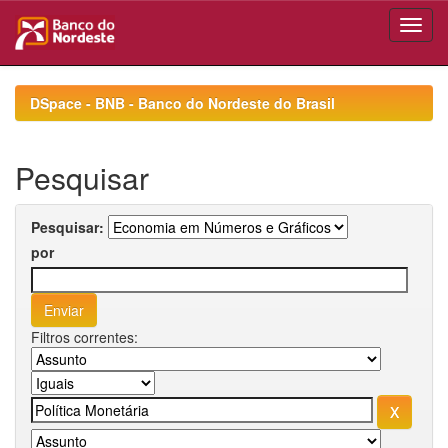
Skip
navigation
DSpace - BNB - Banco do Nordeste do Brasil
Pesquisar
Pesquisar:
por
Filtros correntes: