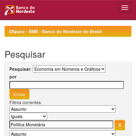
Skip
navigation
DSpace - BNB - Banco do Nordeste do Brasil
Pesquisar
Pesquisar:
por
Filtros correntes: