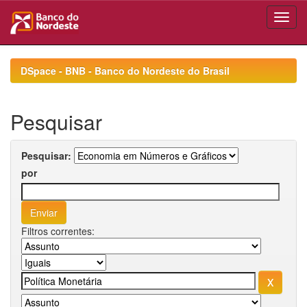
Skip
navigation
DSpace - BNB - Banco do Nordeste do Brasil
Pesquisar
Pesquisar:
por
Filtros correntes: