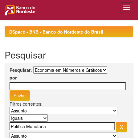
Skip
navigation
DSpace - BNB - Banco do Nordeste do Brasil
Pesquisar
Pesquisar:
por
Filtros correntes: