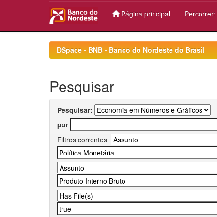
Página principal
Percorrer
Skip
navigation
DSpace - BNB - Banco do Nordeste do Brasil
Pesquisar
Pesquisar:
por
Filtros correntes: