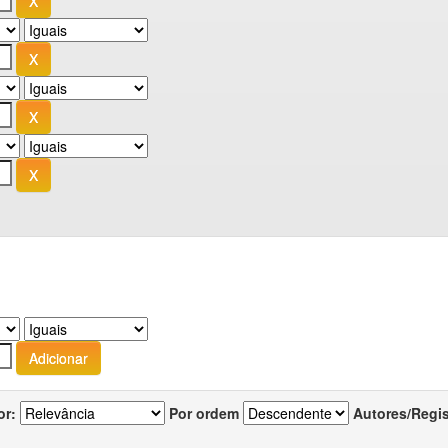
or:
Por ordem
Autores/Regi