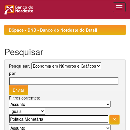
Skip
navigation
DSpace - BNB - Banco do Nordeste do Brasil
Pesquisar
Pesquisar:
por
Filtros correntes: