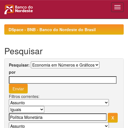
Skip
navigation
DSpace - BNB - Banco do Nordeste do Brasil
Pesquisar
Pesquisar:
por
Filtros correntes: