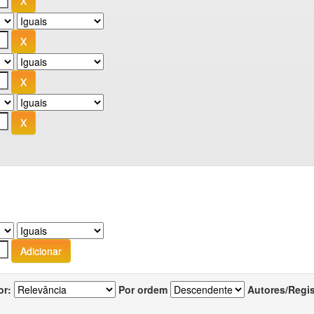
or:
Por ordem
Autores/Regi