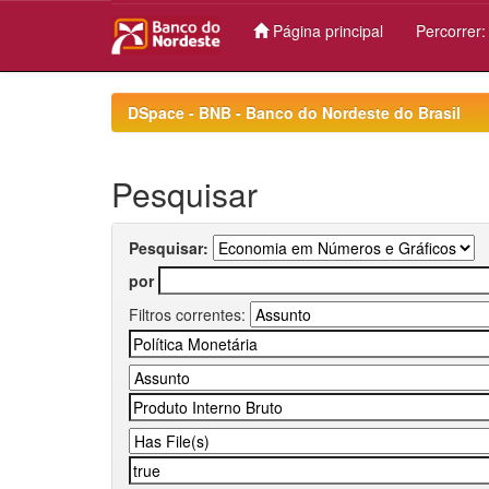
Página principal
Percorrer
Skip
navigation
DSpace - BNB - Banco do Nordeste do Brasil
Pesquisar
Pesquisar:
por
Filtros correntes: