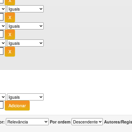
or:
Por ordem
Autores/Regi