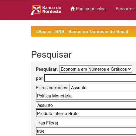
Página principal
Percorrer
Skip
navigation
DSpace - BNB - Banco do Nordeste do Brasil
Pesquisar
Pesquisar:
por
Filtros correntes: