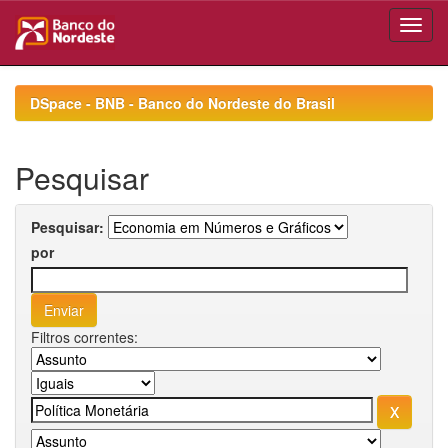
Skip
navigation
DSpace - BNB - Banco do Nordeste do Brasil
Pesquisar
Pesquisar:
por
Filtros correntes: