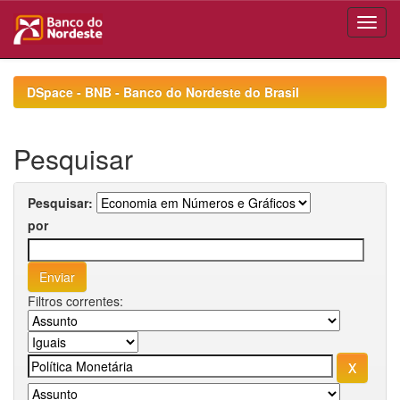
Skip
navigation
DSpace - BNB - Banco do Nordeste do Brasil
Pesquisar
Pesquisar:
por
Filtros correntes: