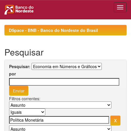
Skip
navigation
DSpace - BNB - Banco do Nordeste do Brasil
Pesquisar
Pesquisar:
por
Filtros correntes: