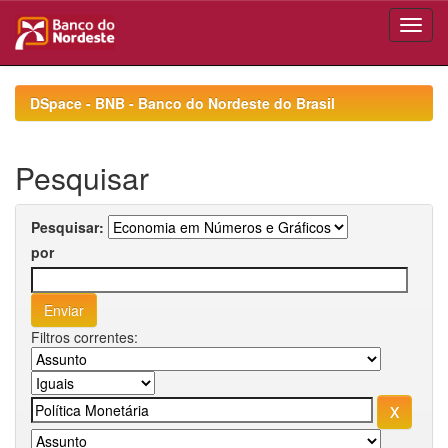
Skip
navigation
DSpace - BNB - Banco do Nordeste do Brasil
Pesquisar
Pesquisar:
por
Filtros correntes: