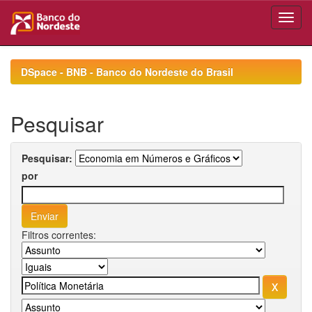
Skip
navigation
DSpace - BNB - Banco do Nordeste do Brasil
Pesquisar
Pesquisar:
por
Filtros correntes: